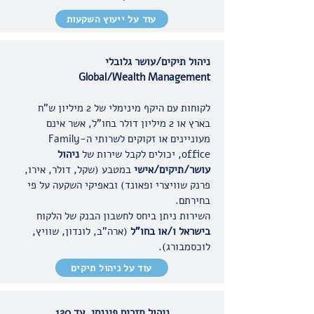
עוד על ייעוץ השקעות
ניהול תיקים/עושר גלובלי
Global/Wealth Management
לקוחות עם היקף מינימלי של 2 מיליון ש"ח
בארץ או 2 מיליון דולר בחו"ל, אשר אינם
מעוניינים או זקוקים לשרותי ה-Family
office, יכולים לקבל שירות של
ניהול
עושר/תיקים/אישי
במטבע (שקל, דולר, אירו,
פרנק שוויצרי ופאונד) ובאפיקי השקעה על פי
בחירתם.
השירות ניתן ביחס לחשבון הבנק של הלקוח
בישראל ו/או בחו"ל
(ארה"ב, לונדון, שוויץ,
לוכסמבורג).
עוד על ניהול תיקים
ניהול
תזרים פיננסי, עד 120