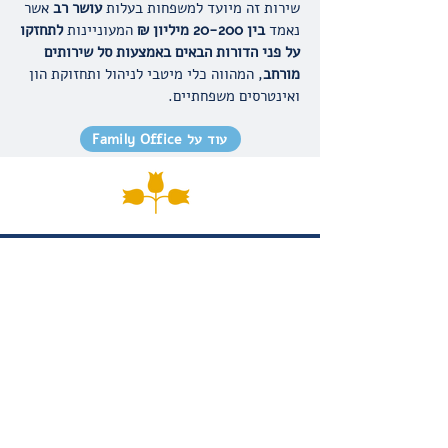
שירות זה מיועד למשפחות בעלות
עושר רב
אשר
נאמד
בין 20-200 מיליון ₪
המעוניינות
לתחזקו
על פני הדורות הבאים
באמצעות סל שירותים
מורחב
, המהווה כלי מיטבי לניהול ותחזוקת הון
ואינטרסים משפחתיים.
עוד על Family Office
09-7737727
Office@caspa.co.il
הטחנה 1 (צומת רעננה דרום), מגדל מניבים,
קומה 8, כפר סבא
4453001
1 Hatahana St. Menivim Tower.
8Th
Floor Kfar Saba 4453001, Israel