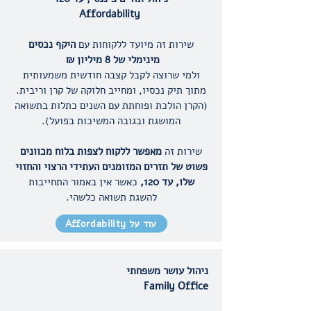
Affordability
שירות זה מיועד ללקוחות עם
היקף נכסים
מינימלי של 8 מיליון
₪
ולמי שרוצה לקבל קצבה חודשית משמעותית
מתוך תיק נכסיו, ומחייב חלוקה של קרן וריבית.
(הקרן הולכת ופוחתת עם השנים כתלות בתשואה
המושגת ובגובה המשיכות בפועל).
שירות זה
מאפשר ללקוח לצפות בלוח מכוונים
פשוט של תזרים המזומנים העתידי הרצוי והחזוי
שלו, עד 120,
כאשר אין באמור התחייבות
להשגת תשואה כלשהי.
עוד על Affordability
ניהול עושר משפחתי
Family Office