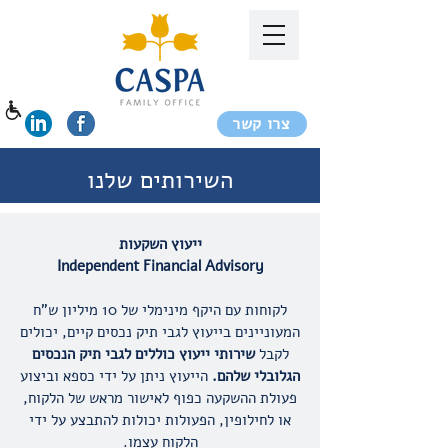
בְּאֲתָר
זֶה
מֻפְעֶלֶת
מַעֲרֶכֶת
"המרכז
הישראלי
לְהַנְגָּשָׁת
אָתָרִים".
הַמְּסַיַּעַת
לִנְגִישׁוּת
הָאֲתָר.
צרו קשר
לִפְתִיחַת
תַּפְרִיט
הֵנְּגִישׁוּת
לְחַץ
השירותים שלנו
ALT+0
ייעוץ השקעות
Independent Financial Advisory
לקוחות עם היקף מינימלי של 10 מיליון ש"ח
המעוניינים בייעוץ לגבי תיק נכסים קיים, יכולים
לקבל
שירותי ייעוץ כוללים לגבי תיק הנכסים
הגלובלי שלהם.
הייעוץ ניתן על ידי כספא וביצוע
פעולת ההשקעה כפוף לאישור מראש של הלקוח,
או לחילופין, הפעולות יכולות להתבצע על ידי
הלקוח עצמו.